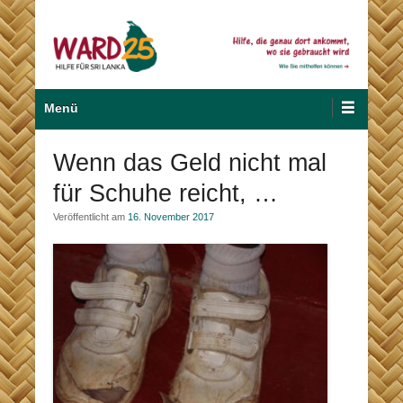
Zum
Inhalt
wechseln
Hilfe für Sri Lanka
Ward 25
Primäres
Menü
Menü
Wenn das Geld nicht mal
für Schuhe reicht, …
Veröffentlicht am
16. November 2017