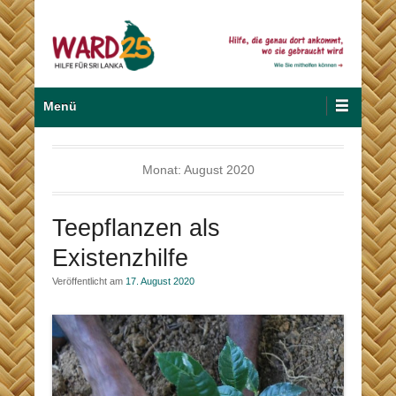
Zum
Inhalt
wechseln
Hilfe für Sri Lanka
Ward 25
Primäres
Menü
Menü
Monat:
August 2020
Teepflanzen als
Existenzhilfe
Veröffentlicht am
17. August 2020