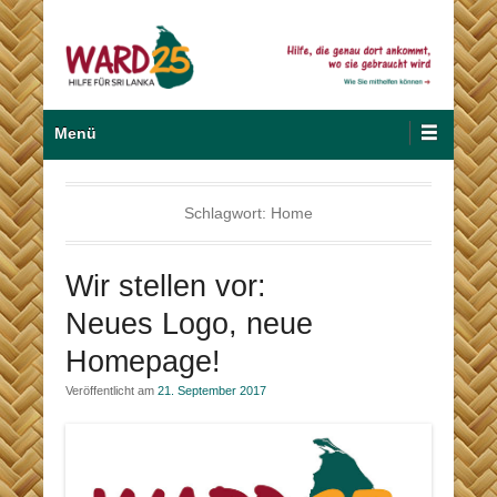
Zum
Inhalt
wechseln
Hilfe für Sri Lanka
Ward 25
Primäres
Menü
Menü
Schlagwort:
Home
Wir stellen vor:
Neues Logo, neue
Homepage!
Veröffentlicht am
21. September 2017