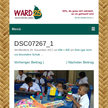
Zum
Inhalt
wechseln
Hilfe für Sri Lanka
Ward 25
Primäres
Menü
Menü
DSC07267_1
Veröffentlicht
26. November 2017
um
608 × 405
am
Eine (gar nicht
so) besondere Schule …
Vorheriger Beitrag |
| Nächster Beitrag