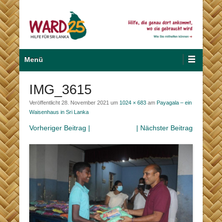
Zum
Inhalt
wechseln
Hilfe für Sri Lanka
Ward 25
Primäres
Menü
Menü
IMG_3615
Veröffentlicht
28. November 2021
um
1024 × 683
am
Payagala – ein
Waisenhaus in Sri Lanka
Vorheriger Beitrag |
| Nächster Beitrag