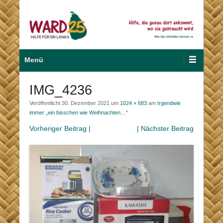
Zum
Inhalt
wechseln
Hilfe für Sri Lanka
Ward 25
Primäres
Menü
Menü
IMG_4236
Veröffentlicht
30. Dezember 2021
um
1024 × 683
am
Irgendwie
immer „ein bisschen wie Weihnachten…“
Vorheriger Beitrag |
| Nächster Beitrag