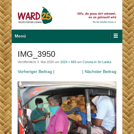
Zum
Inhalt
wechseln
Hilfe für Sri Lanka
Ward 25
Primäres
Menü
Menü
IMG_3950
Veröffentlicht
3. Mai 2020
um
1024 × 683
am
Corona in Sri Lanka
Vorheriger Beitrag |
| Nächster Beitrag