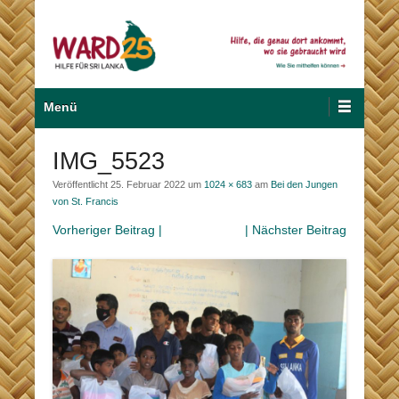
Zum
Inhalt
wechseln
Hilfe für Sri Lanka
Ward 25
Primäres
Menü
Menü
IMG_5523
Veröffentlicht
25. Februar 2022
um
1024 × 683
am
Bei den Jungen
von St. Francis
Vorheriger Beitrag |
| Nächster Beitrag