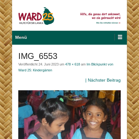
Zum
Inhalt
wechseln
Hilfe für Sri Lanka
Ward 25
Primäres
Menü
Menü
IMG_6553
Veröffentlicht
24. Juni 2023
um
478 × 618
am
Im Blickpunkt von
Ward 25: Kindergärten
| Nächster Beitrag